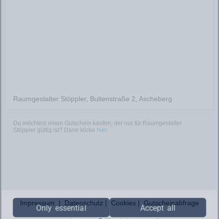
Raumgestalter Stöppler, Bultenstraße 2, Ascheberg
Du möchtest einen Gutschein kaufen, der nur für Raumgestalter
Stöppler gültig ist? Dann klicke
hier
.
Impressum
|
Datenschutz
|
Cookies
|
Gutscheinabfrage
Only essential
Accept all