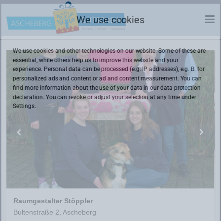
We use cookies
We use cookies and other technologies on our website. Some of these are
essential, while others help us to improve this website and your
experience. Personal data can be processed (e.g. IP addresses), e.g. B. for
personalized ads and content or ad and content measurement. You can
find more information about the use of your data in our
data protection
declaration. You can revoke or adjust your selection at any time under
Settings.
Raumgestalter Stöppler
Bultenstraße 2, Ascheberg