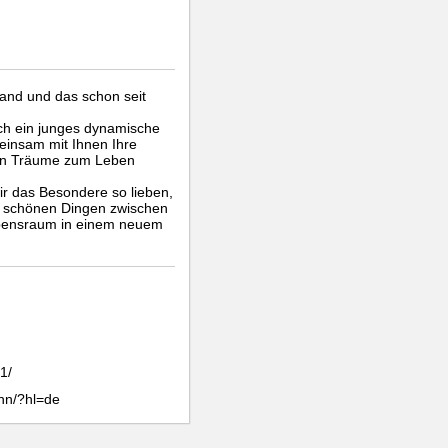
tand und das schon seit
ch ein junges dynamische
einsam mit Ihnen Ihre
gen Träume zum Leben
ir das Besondere so lieben,
on schönen Dingen zwischen
ebensraum in einem neuem
1/
nn/?hl=de