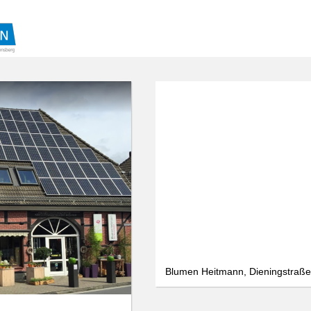
We use cookies
We use cookies and other technologies on our website. Some of these are
essential, while others help us to improve this website and your
experience. Personal data can be processed (e.g. IP addresses), e.g. B. for
personalized ads and content or ad and content measurement. You can
find more information about the use of your data in our
data protection
declaration. You can revoke or adjust your selection at any time under
Settings.
Only essential
Accept all
Settings
Blumen Heitmann, Dieningstraße